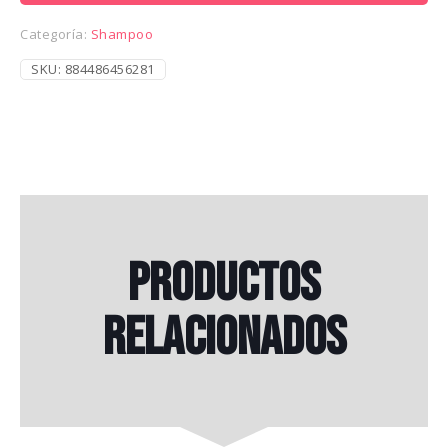
300
ML
Categoría:
Shampoo
cantidad
SKU:
884486456281
Productos
relacionados