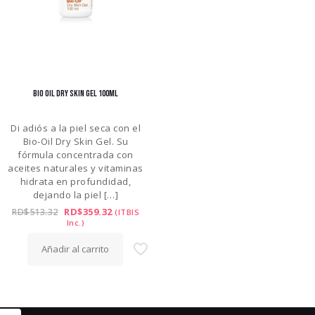
BIO OIL DRY SKIN GEL 100ML
Di adiós a la piel seca con el
Bio-Oil Dry Skin Gel. Su
fórmula concentrada con
aceites naturales y vitaminas
hidrata en profundidad,
dejando la piel
[…]
El
El
RD$
359.32
RD$
513.32
(ITBIS
precio
precio
Inc.)
original
actual
era:
es:
Añadir al carrito
RD$513.32.
RD$359.32.