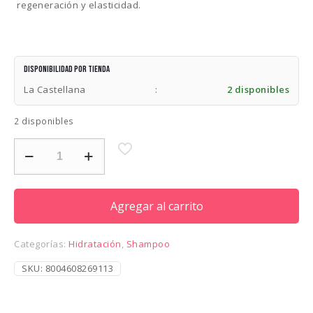
regeneración y elasticidad.
Disponibilidad por tienda
La Castellana
:
2 disponibles
2 disponibles
DAVINES
NATURAL
TECH
NOURISHING
SHAMPOO
Agregar al carrito
250ML
cantidad
Categorías:
Hidratación
,
Shampoo
SKU:
8004608269113