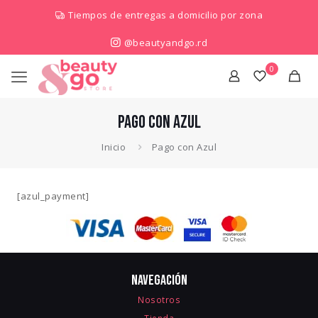
Tiempos de entregas a domicilio por zona
@beautyandgo.rd
0
Pago con Azul
Inicio
Pago con Azul
[azul_payment]
Navegación
Nosotros