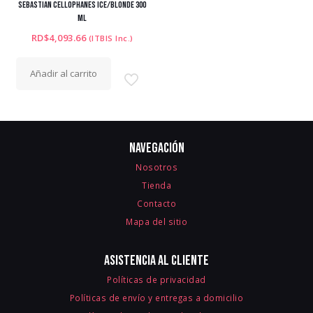
SEBASTIAN CELLOPHANES ICE/BLONDE 300
ML
RD$
4,093.66
(ITBIS Inc.)
Añadir al carrito
Navegación
Nosotros
Tienda
Contacto
Mapa del sitio
Asistencia al cliente
Políticas de privacidad
Políticas de envío y entregas a domicilio