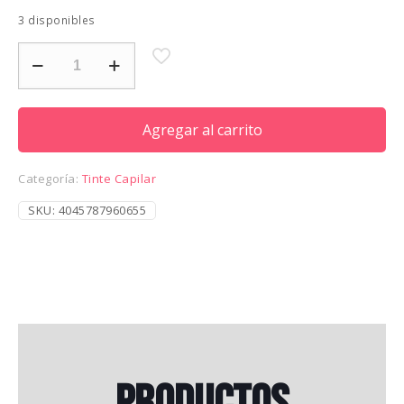
3 disponibles
IGORA
ZERO
AMM
7-
0
Agregar al carrito
60ML
cantidad
Categoría:
Tinte Capilar
SKU:
4045787960655
Productos