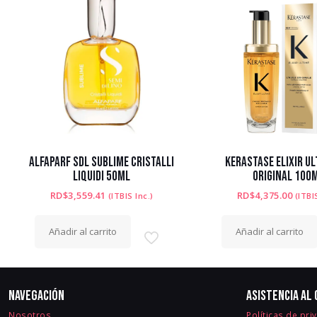
ALFAPARF SDL SUBLIME CRISTALLI
KERASTASE ELIXIR UL
LIQUIDI 50ML
ORIGINAL 100
RD$
3,559.41
RD$
4,375.00
(ITBIS Inc.)
(ITBI
Añadir al carrito
Añadir al carrito
Navegación
Asistencia al 
Nosotros
Políticas de pri