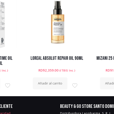
TIME OIL
LOREAL ABSOLUT REPAIR OIL 90ML
MIZANI 25 
ML
RD$
2,359.00
RD$
1
S Inc.)
(ITBIS Inc.)
Añadir al carrito
Añadir
cliente
Beauty & Go Store Santo Dom
vacidad
Distribuidora Leopharma, S. R. L.