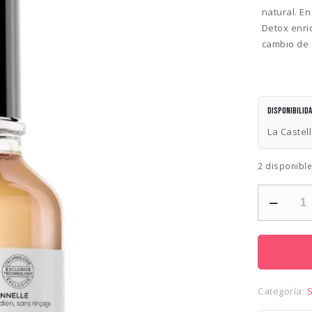
natural. En
Detox enri
cambio de 
Disponibilid
La Castel
2 disponibl
LOREAL
METAL
DETOX
OIL
50ML
cantidad
Categoría: