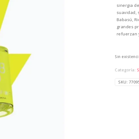
sinergia d
suavidad, s
Babasú, Ri
grandes pr
refuerzan y
Sin existenc
Categoría:
SKU:
7709