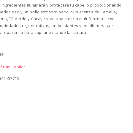
e ingredientes iluminará y protegerá tu cabello proporcionando
edosidad y un brillo extraordinario. Sus aceites de Camelia,
cino, Té Verde y Cacay crean una mezcla multifuncional con
opiedades regenerativas, antioxidantes y emolientes que
 reparan la fibra capilar evitando la ruptura.
ias
Sérum Capilar
545457715