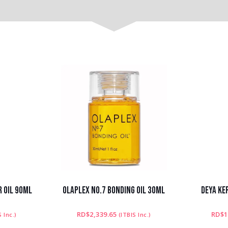
R OIL 90ML
OLAPLEX NO.7 BONDING OIL 30ML
DEYA KE
RD$
2,339.65
RD$
1
S Inc.)
(ITBIS Inc.)