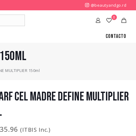
@beautyandgo.rd
0
Contacto
 150ml
NE MULTIPLIER 150ml
ARF CEL MADRE DEFINE MULTIPLIER
l
035.96
(ITBIS Inc.)