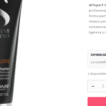
Alfaparf C
profesional
Forma part
Genesis
para
contaminac
ligereza y
Disponibilid
La Castel
2 disponibl
ALFAPARF
CEL
MADRE
DEFINE
MULTIPLIER