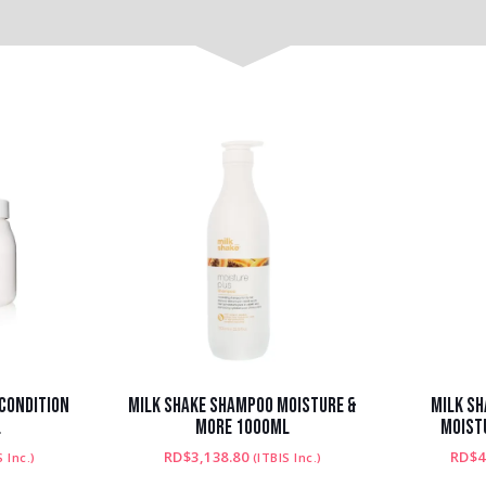
CONDITION
MILK SHAKE SHAMPOO MOISTURE &
MILK S
L
MORE 1000ML
MOIST
RD$
3,138.80
RD$
4
S Inc.)
(ITBIS Inc.)