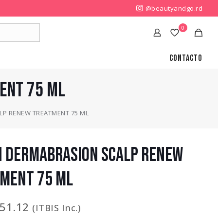
@beautyandgo.rd
0
Contacto
ENT 75 ML
LP RENEW TREATMENT 75 ML
N DERMABRASION SCALP RENEW
MENT 75 ML
751.12
(ITBIS Inc.)