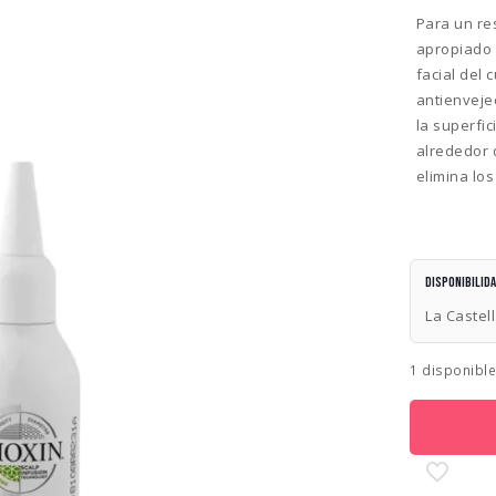
Para un re
apropiado 
facial del
antienvejec
la superfi
alrededor 
elimina los
Disponibilid
La Castel
1 disponibl