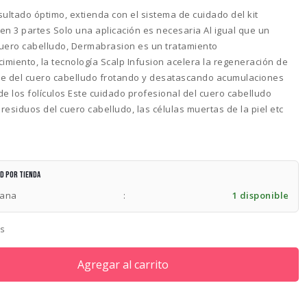
sultado óptimo, extienda con el sistema de cuidado del kit
en 3 partes Solo una aplicación es necesaria Al igual que un
 cuero cabelludo, Dermabrasion es un tratamiento
imiento, la tecnología Scalp Infusion acelera la regeneración de
cie del cuero cabelludo frotando y desatascando acumulaciones
de los folículos Este cuidado profesional del cuero cabelludo
 residuos del cuero cabelludo, las células muertas de la piel etc
ad por tienda
lana
:
1 disponible
es
Agregar al carrito