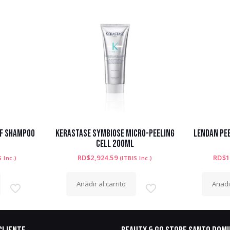
FF SHAMPOO
KERASTASE SYMBIOSE MICRO-PEELING
LENDAN PE
CELL 200ML
RD$
2,924.59
RD$
1
S Inc.)
(ITBIS Inc.)
Añadir al carrito
Añadir