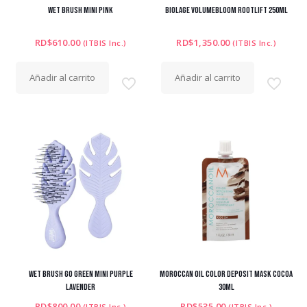
WET BRUSH MINI PINK
BIOLAGE VOLUMEBLOOM ROOTLIFT 250ML
RD$
610.00
RD$
1,350.00
(ITBIS Inc.)
(ITBIS Inc.)
Añadir al carrito
Añadir al carrito
WET BRUSH GO GREEN MINI PURPLE
MOROCCAN OIL COLOR DEPOSIT MASK COCOA
LAVENDER
30ML
RD$
800.00
RD$
535.00
(ITBIS Inc.)
(ITBIS Inc.)