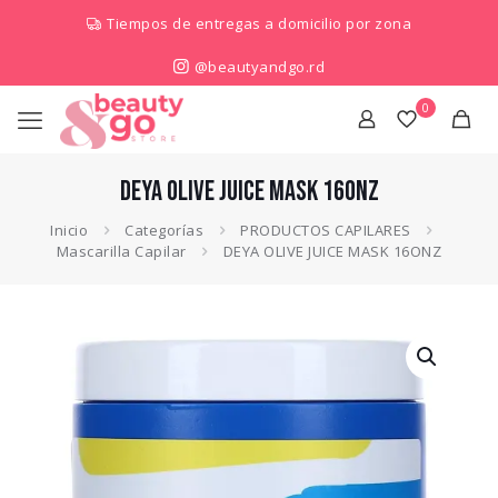
Tiempos de entregas a domicilio por zona
@beautyandgo.rd
0
DEYA OLIVE JUICE MASK 16ONZ
Inicio
Categorías
PRODUCTOS CAPILARES
Mascarilla Capilar
DEYA OLIVE JUICE MASK 16ONZ