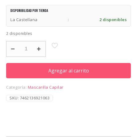
Disponibilidad por tienda
La Castellana
:
2 disponibles
2 disponibles
DEYA
OLIVE
JUICE
MASK
16ONZ
Agregar al carrito
cantidad
Categoría:
Mascarilla Capilar
SKU:
7462136921063