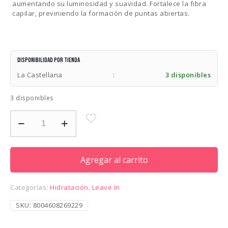
aumentando su luminosidad y suavidad. Fortalece la fibra
capilar, previniendo la formación de puntas abiertas.
Disponibilidad por tienda
La Castellana
:
3 disponibles
3 disponibles
DAVINES
NATURAL
TECH
NOURISHING
SEALER
Agregar al carrito
100
ML
cantidad
Categorías:
Hidratación
,
Leave In
SKU:
8004608269229