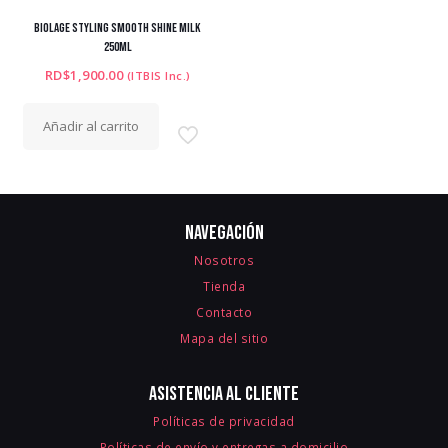
BIOLAGE STYLING SMOOTH SHINE MILK
250ML
RD$
1,900.00
(ITBIS Inc.)
Añadir al carrito
Navegación
Nosotros
Tienda
Contacto
Mapa del sitio
Asistencia al cliente
Políticas de privacidad
Políticas de envío y entregas a domicilio