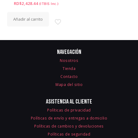
RD$
2,428.44
(ITBIS Inc.)
Añadir al carrito
Navegación
Nosotros
Tienda
Contacto
Mapa del sitio
Asistencia al cliente
Políticas de privacidad
Políticas de envío y entregas a domicilio
Políticas de cambios y devoluciones
Políticas de seguridad