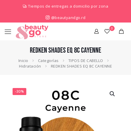
Tiempos de entregas a domicilio por zona
@beautyandgo.rd
0
REDKEN SHADES EQ 8C CAYENNE
Inicio
Categorías
TIPOS DE CABELLO
Hidratación
REDKEN SHADES EQ 8C CAYENNE
-30%