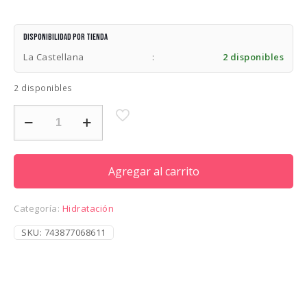
Disponibilidad por tienda
La Castellana
:
2 disponibles
2 disponibles
REDKEN
SHADES
EQ
8C
CAYENNE
Agregar al carrito
cantidad
Categoría:
Hidratación
SKU:
743877068611