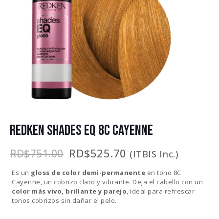
REDKEN SHADES EQ 8C CAYENNE
El
El
RD$
525.70
RD$
751.00
(ITBIS Inc.)
precio
precio
original
actual
Es un
gloss de color demi-permanente
en tono 8C
era:
es:
Cayenne, un cobrizo claro y vibrante. Deja el cabello con un
RD$751.00.
RD$525.70.
color más vivo, brillante y parejo
, ideal para refrescar
tonos cobrizos sin dañar el pelo.