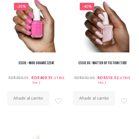
-30%
-40%
ESSIE – MOD SQUARE (224)
ESSIE GC- MATTER OF FICTION (139)
El
El
El
El
RD$
409.51
RD$
510.52
RD$
585.01
RD$
850.00
(ITBIS
(ITBIS
precio
precio
precio
precio
Inc.)
Inc.)
original
actual
original
actual
era:
es:
era:
es:
RD$585.01.
RD$409.51.
RD$850.00.
RD$510.52
Añadir al carrito
Añadir al carrito