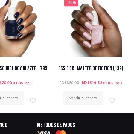
-40%
 SCHOOL BOY BLAZER – 795
ESSIE GC- MATTER OF FICTION (139)
El
El
620.00
RD$
510.52
RD$
850.00
(ITBIS Inc.)
(ITBIS Inc.)
precio
precio
original
actual
era:
es:
 al carrito
Añadir al carrito
RD$850.00.
RD$510.52.
ingo
Métodos de pagos