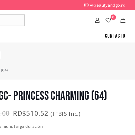
@beautyandgo.rd
0
Contacto
)
(64)
 GC- PRINCESS CHARMING (64)
El
El
RD$
510.52
.00
(ITBIS Inc.)
precio
precio
original
actual
emium, larga duración
era:
es: