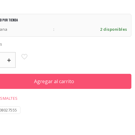
RD$850.00.
RD$510.52.
ad por tienda
lana
:
2 disponibles
es
Agregar al carrito
ESMALTES
08027555