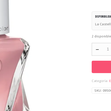
Disponibilid
La Castel
2 disponibl
ESSIE
GC-
PRINCESS
CHARMING
(64)
cantidad
Categoría:
SKU:
0950