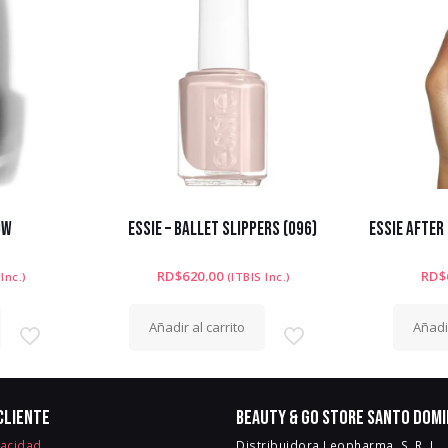
OW
ESSIE – BALLET SLIPPERS (096)
ESSIE AFTER
RD$
620.00
RD$
 Inc.)
(ITBIS Inc.)
Añadir al carrito
Añadir
cliente
Beauty & Go Store Santo Dom
vacidad
Distribuidora Leopharma, S. R. L.