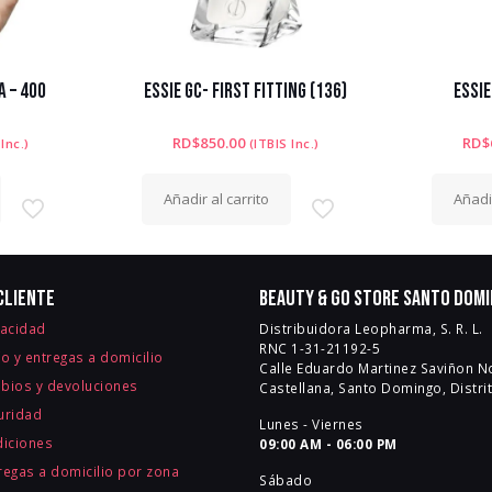
 – 400
ESSIE GC- FIRST FITTING (136)
ESSIE
RD$
850.00
RD$
 Inc.)
(ITBIS Inc.)
Añadir al carrito
Añadir
cliente
Beauty & Go Store Santo Dom
vacidad
Distribuidora Leopharma, S. R. L.
RNC 1-31-21192-5
ío y entregas a domicilio
Calle Eduardo Martinez Saviñon No
mbios y devoluciones
Castellana, Santo Domingo, Distri
guridad
Lunes - Viernes
diciones
09:00 AM - 06:00 PM
egas a domicilio por zona
Sábado