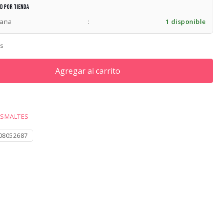
RD$540.00.
RD$325.50.
ad por tienda
lana
:
1 disponible
es
Agregar al carrito
ESMALTES
08052687