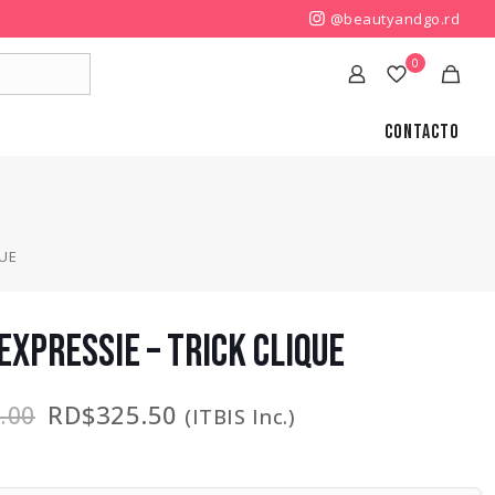
@beautyandgo.rd
0
Contacto
QUE
 EXPRESSIE – TRICK CLIQUE
El
El
RD$
325.50
.00
(ITBIS Inc.)
precio
precio
original
actual
era:
es: