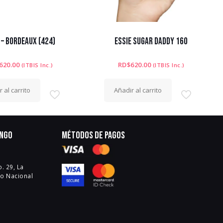
 – BORDEAUX (424)
ESSIE SUGAR DADDY 160
620.00
RD$
620.00
(ITBIS Inc.)
(ITBIS Inc.)
 al carrito
Añadir al carrito
ingo
Métodos de pagos
. 29, La
to Nacional