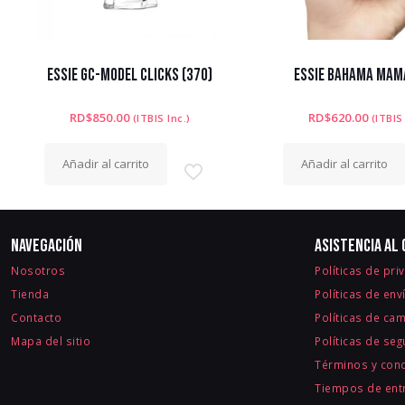
ESSIE GC-MODEL CLICKS (370)
ESSIE BAHAMA MAMA
RD$
850.00
RD$
620.00
(ITBIS Inc.)
(ITBIS
Añadir al carrito
Añadir al carrito
Navegación
Asistencia al 
Nosotros
Políticas de pri
Tienda
Políticas de env
Contacto
Políticas de ca
Mapa del sitio
Políticas de se
Términos y con
Tiempos de entr