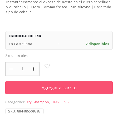
instantáneamente el exceso de aceite en el cuero cabelludo
y el cabello | Ligero | Aroma fresco | Sin silicona | Para todo
tipo de cabello
Disponibilidad por tienda
La Castellana
:
2 disponibles
2 disponibles
KERASTASE
FRESH
AFFAIR
DRY
SHAMPOO
Agregar al carrito
1.2ONZ
cantidad
Categorías:
Dry Shampoo
,
TRAVEL SIZE
SKU:
884486509383