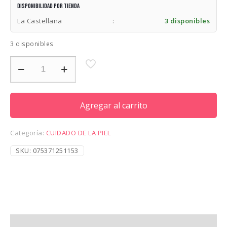
Disponibilidad por tienda
La Castellana
:
3 disponibles
3 disponibles
TREE
HUT
GEL
WASH
TRAVEL
Agregar al carrito
SIZE
VANILLA
3.3OZ
Categoría:
CUIDADO DE LA PIEL
cantidad
SKU:
075371251153