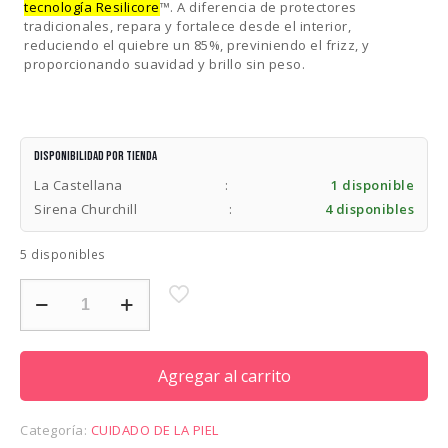
tecnología Resilicore
™. A diferencia de protectores
tradicionales, repara y fortalece desde el interior,
reduciendo el quiebre un 85%, previniendo el frizz, y
proporcionando suavidad y brillo sin peso.
Disponibilidad por tienda
La Castellana
:
1 disponible
Sirena Churchill
:
4 disponibles
5 disponibles
K18
HEATBOUNCE
CONDITION
HEAT
PROTECTANT
Agregar al carrito
8OZ
cantidad
Categoría:
CUIDADO DE LA PIEL