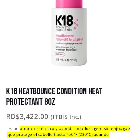
K18 HEATBOUNCE CONDITION HEAT
PROTECTANT 8OZ
RD$
3,422.00
(ITBIS Inc.)
es un
protector térmico y acondicionador ligero sin enjuague
que protege el cabello hasta 450°F (230°C) usando