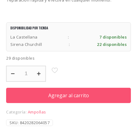
Disponibilidad por tienda
La Castellana
:
7 disponibles
Sirena Churchill
:
22 disponibles
29 disponibles
SALERM
21
AMPOLLA
(UNIDAD)
cantidad
Agregar al carrito
Categoría:
Ampollas
SKU:
8420282064057