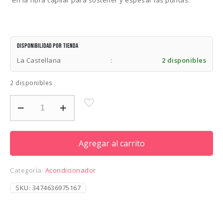
Disponibilidad por tienda
La Castellana
:
2 disponibles
2 disponibles
LOREAL
PRO
LONGER
CONDITION
500ML
Agregar al carrito
cantidad
Categoría:
Acondicionador
SKU:
3474636975167