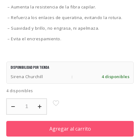
– Aumenta la resistencia de la fibra capilar.
– Refuerza los enlaces de queratina, evitando la rotura.
– Suavidad y brillo, no engrasa, ni apelmaza.
– Evita el encrespamiento.
Disponibilidad por tienda
Sirena Churchill
:
4 disponibles
4 disponibles
LENDAN
PLEX
FORTE
CONDITION
BALSAMO
Agregar al carrito
300ML
cantidad