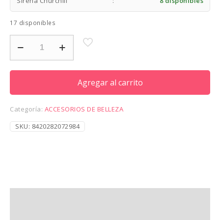
Sirena Churchill
:
8 disponibles
17 disponibles
SALERM
21
TERMO
PROTECTOR
6.9OZ
Agregar al carrito
cantidad
Categoría:
ACCESORIOS DE BELLEZA
SKU:
8420282072984