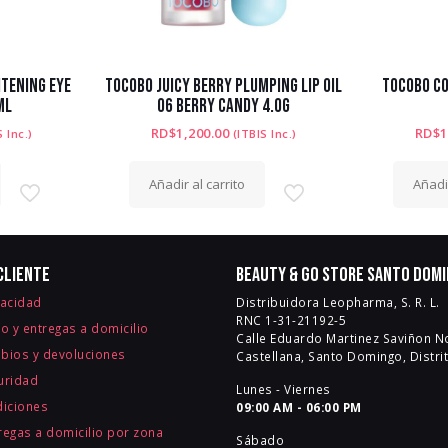
TENING EYE
TOCOBO JUICY BERRY PLUMPING LIP OIL
TOCOBO CO
ML
06 BERRY CANDY 4.0G
RD$
1,200.00
RD$
1
S Inc.)
(ITBIS Inc.)
Añadir al carrito
Añadir
cliente
Beauty & Go Store Santo Dom
vacidad
Distribuidora Leopharma, S. R. L.
RNC 1-31-21192-5
ío y entregas a domicilio
Calle Eduardo Martinez Saviñon No
mbios y devoluciones
Castellana, Santo Domingo, Distri
guridad
Lunes - Viernes
diciones
09:00 AM - 06:00 PM
egas a domicilio por zona
Sábado