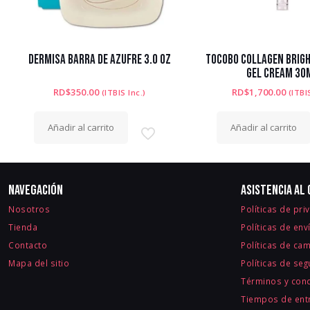
DERMISA BARRA DE AZUFRE 3.0 OZ
TOCOBO COLLAGEN BRIGH
GEL CREAM 30
RD$
350.00
RD$
1,700.00
(ITBIS Inc.)
(ITBI
Añadir al carrito
Añadir al carrito
Navegación
Asistencia al 
Nosotros
Políticas de pri
Tienda
Políticas de env
Contacto
Políticas de ca
Mapa del sitio
Políticas de se
Términos y con
Tiempos de entr