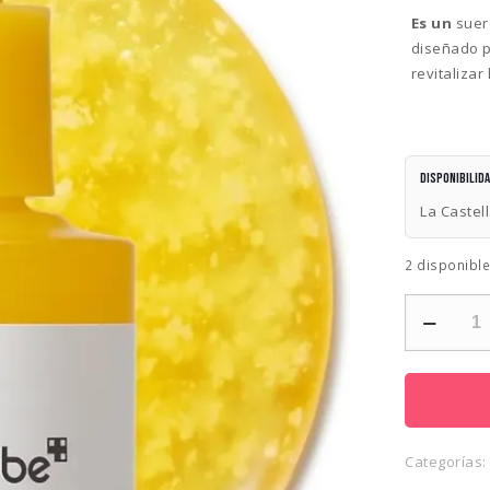
Es un
suer
diseñado p
revitalizar
Disponibilid
La Castel
2 disponibl
MEDICUBE
KOJIC
ACID
TURMERIC
NIACINAMID
SERUM
30ML
Categorías
cantidad