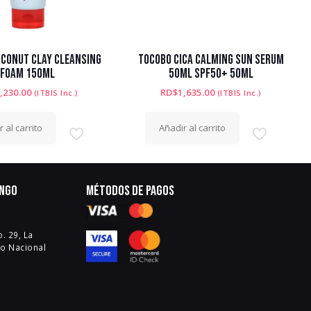
CONUT CLAY CLEANSING
TOCOBO CICA CALMING SUN SERUM
FOAM 150ML
50ML SPF50+ 50ML
,230.00
RD$
1,635.00
(ITBIS Inc.)
(ITBIS Inc.)
 al carrito
Añadir al carrito
ingo
Métodos de pagos
. 29, La
to Nacional