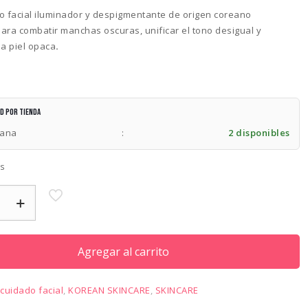
o facial iluminador y despigmentante de origen coreano
ara combatir manchas oscuras, unificar el tono desigual y
 la piel opaca
.
ad por tienda
lana
:
2 disponibles
es
Agregar al carrito
E
:
cuidado facial
,
KOREAN SKINCARE
,
SKINCARE