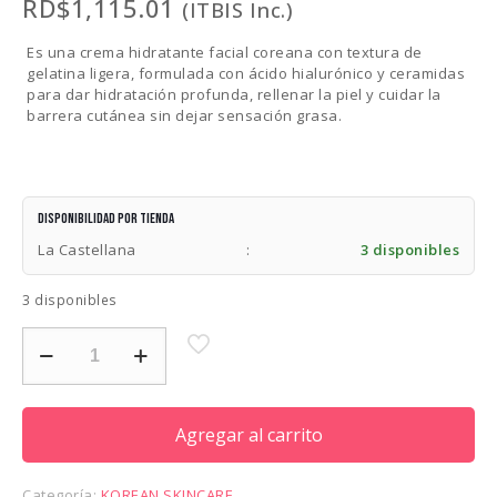
RD$
1,115.01
(ITBIS Inc.)
Es una crema hidratante facial coreana con textura de
gelatina ligera, formulada con ácido hialurónico y ceramidas
para dar hidratación profunda, rellenar la piel y cuidar la
barrera cutánea sin dejar sensación grasa.
Disponibilidad por tienda
La Castellana
:
3 disponibles
3 disponibles
MEDICUBE
HYALURONIC
CERAMIDE
JELLY
CREAM
Agregar al carrito
50ML
cantidad
Categoría:
KOREAN SKINCARE