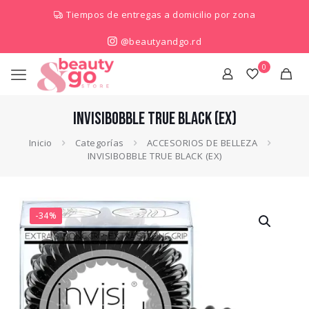
Tiempos de entregas a domicilio por zona
@beautyandgo.rd
0
INVISIBOBBLE TRUE BLACK (EX)
Inicio
Categorías
ACCESORIOS DE BELLEZA
INVISIBOBBLE TRUE BLACK (EX)
-34%