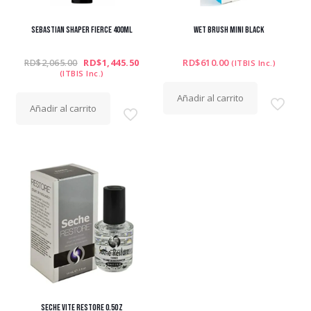
SEBASTIAN SHAPER FIERCE 400ML
WET BRUSH MINI BLACK
El
El
RD$
1,445.50
RD$
610.00
RD$
2,065.00
(ITBIS Inc.)
precio
precio
(ITBIS Inc.)
original
actual
era:
es:
Añadir al carrito
RD$2,065.00.
RD$1,445.50.
Añadir al carrito
SECHE VITE RESTORE 0.5OZ