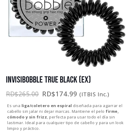
INVISIBOBBLE TRUE BLACK (EX)
El
El
RD$
174.99
RD$
265.00
(ITBIS Inc.)
precio
precio
original
actual
Es una
liga/coletero en espiral
diseñada para agarrar el
era:
es:
cabello sin jalar ni dejar marcas. Mantiene el pelo
firme,
RD$265.00.
RD$174.99.
cómodo y sin frizz
, perfecta para usar todo el día sin
lastimar. Ideal para cualquier tipo de cabello y para un look
limpio y práctico.