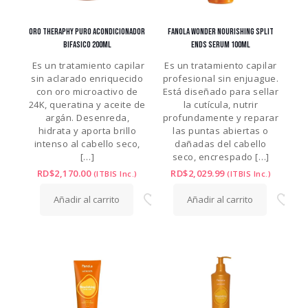
ORO THERAPHY PURO ACONDICIONADOR
FANOLA WONDER NOURISHING SPLIT
BIFASICO 200ML
ENDS SERUM 100ML
Es un tratamiento capilar
Es un tratamiento capilar
sin aclarado enriquecido
profesional sin enjuague.
con oro microactivo de
Está diseñado para sellar
24K, queratina y aceite de
la cutícula, nutrir
argán. Desenreda,
profundamente y reparar
hidrata y aporta brillo
las puntas abiertas o
intenso al cabello seco,
dañadas del cabello
[…]
seco, encrespado
[…]
RD$
2,170.00
RD$
2,029.99
(ITBIS Inc.)
(ITBIS Inc.)
Añadir al carrito
Añadir al carrito