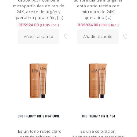
caoba (4.5). Combina
Su fórmula de alta gama
micropartículas de oro de
está enriquecida con
24K, aceite de argán y
microoro de 24K,
queratina para teñir,
[…]
queratina
[…]
RD$
924.00
RD$
924.00
(ITBIS Inc.)
(ITBIS Inc.)
Añadir al carrito
Añadir al carrito
ORO THERAPY TINTE 8.34 100ML
ORO THERAPY TINTE 7.34
Es un tono rubio claro
Es una coloración