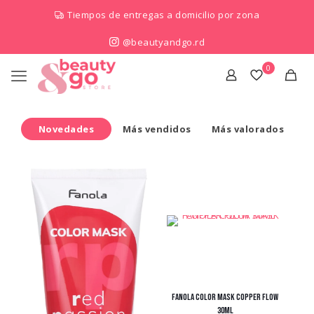
Tiempos de entregas a domicilio por zona
@beautyandgo.rd
0
Novedades
Más vendidos
Más valorados
FANOLA COLOR MASK COPPER FLOW
30ML