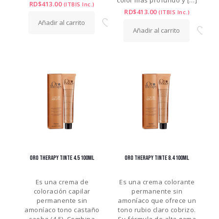
color más profundo y
[…]
RD$
413.00
(ITBIS Inc.)
RD$
413.00
(ITBIS Inc.)
Añadir al carrito
Añadir al carrito
ORO THERAPY TINTE 4.5 100ML
ORO THERAPY TINTE 8.4 100ML
Es una crema de
Es una crema colorante
coloración capilar
permanente sin
permanente sin
amoníaco que ofrece un
amoníaco tono castaño
tono rubio claro cobrizo.