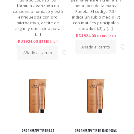
dorado cobrizo. Su
permanente en crema sin
fórmula avanzada no
amoníaco de la marca
contiene amoníaco y está
Fanola. El código 7.34
enriquecida con oro
indica un rubio medio (7)
microactivo, aceite de
con matices principales
argán y queratina para
dorados (.3) y
[…]
[…]
RD$
924.00
(ITBIS Inc.)
RD$
924.00
(ITBIS Inc.)
Añadir al carrito
Añadir al carrito
ORO THERAPY TINTE 6.34
ORO THERAPY TINTE 10.00 100ML