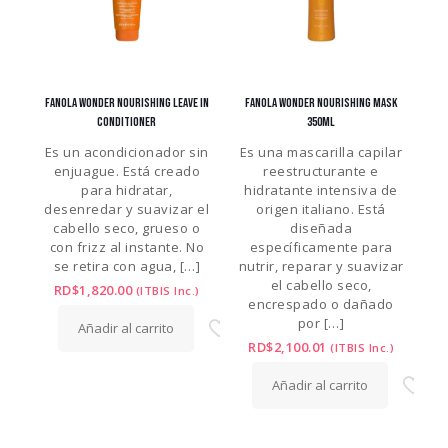
FANOLA WONDER NOURISHING LEAVE IN
FANOLA WONDER NOURISHING MASK
CONDITIONER
350ML
Es un acondicionador sin
Es una mascarilla capilar
enjuague. Está creado
reestructurante e
para hidratar,
hidratante intensiva de
desenredar y suavizar el
origen italiano. Está
cabello seco, grueso o
diseñada
con frizz al instante. No
específicamente para
se retira con agua,
[…]
nutrir, reparar y suavizar
el cabello seco,
RD$
1,820.00
(ITBIS Inc.)
encrespado o dañado
por
[…]
Añadir al carrito
RD$
2,100.01
(ITBIS Inc.)
Añadir al carrito