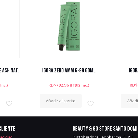
 ASH NAT.
IGORA ZERO AMM 6-99 60ML
IGOR
RD$
792.96
RD$
 Inc.)
(ITBIS Inc.)
Añadir al carrito
Añadir
cliente
Beauty & Go Store Santo Dom
vacidad
Distribuidora Leopharma, S. R. L.