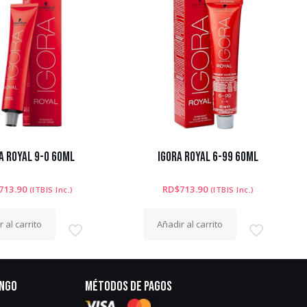
A ROYAL 9-0 60ML
IGORA ROYAL 6-99 60ML
713.90
RD$
713.90
(ITBIS Inc.)
(ITBIS Inc.)
 al carrito
Añadir al carrito
ingo
Métodos de pagos